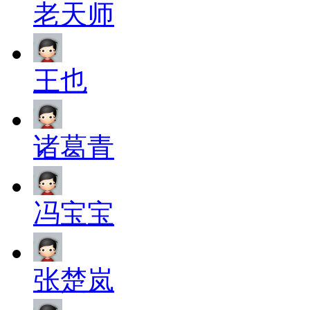
老天师
王也
诸葛青
冯宝宝
张楚岚