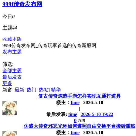
999f传奇发布网
今日
0
主题
44
收藏本版
999f传奇发布网_传奇玩家首选的传奇新服网
发布主题
筛选:
全部主题
最后发表
更多
新窗
|
最新
|
热门
|
热帖
|
精华
复古传奇炼造手游怎样实现互通打道具
楼主：
time
2026-5-10
|
最后发表:
time
2026-5-10 19:22
0
168
仿盛大传奇邪恶光环如何遵照自由交换平台搬砖赚钱
楼主：
time
2026-5-10